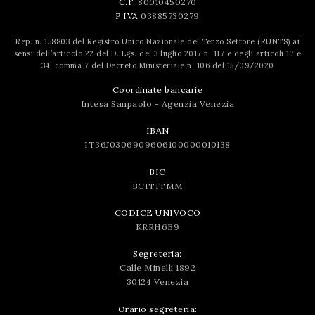
C.F.
80010450270
P.IVA
03885730279
Rep. n. 158803 del Registro Unico Nazionale del Terzo Settore (RUNTS) ai
sensi dell’articolo 22 del D. Lgs. del 3 luglio 2017 n. 117 e degli articoli 17 e
34, comma 7 del Decreto Ministeriale n. 106 del 15/09/2020
Coordinate bancarie
Intesa Sanpaolo - Agenzia Venezia
IBAN
IT36J0306909606100000010138
BIC
BCITITMM
CODICE UNIVOCO
KRRH6B9
Segreteria:
Calle Minelli 1892
30124 Venezia
Orario segreteria: