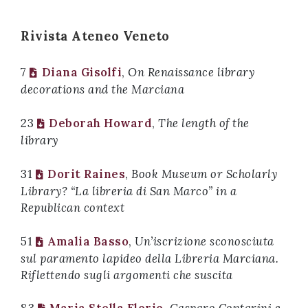
successo!
Rivista Ateneo Veneto
7
Diana Gisolfi
,
On Renaissance library
decorations and the Marciana
23
Deborah Howard
,
The length of the
library
31
Dorit Raines
,
Book Museum or Scholarly
Library? “La libreria di San Marco” in a
Republican context
51
Amalia Basso
,
Un’iscrizione sconosciuta
sul paramento lapideo della Libreria Marciana.
Riflettendo sugli argomenti che suscita