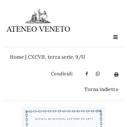
Ateneo
Veneto
è
cultura
Home
|
CXCVII, terza serie, 9/II
in
movimento
Condividi
Iscriviti alla
Torna indietro
nostra
newsletter: