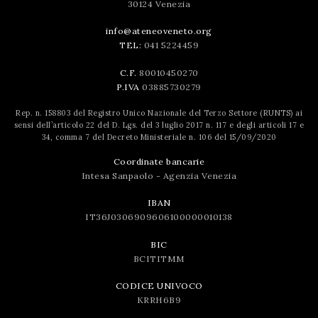
30124 Venezia
info@ateneoveneto.org
TEL:
041 5224459
C.F.
80010450270
P.IVA
03885730279
Rep. n. 158803 del Registro Unico Nazionale del Terzo Settore (RUNTS) ai
sensi dell’articolo 22 del D. Lgs. del 3 luglio 2017 n. 117 e degli articoli 17 e
34, comma 7 del Decreto Ministeriale n. 106 del 15/09/2020
Coordinate bancarie
Intesa Sanpaolo - Agenzia Venezia
IBAN
IT36J0306909606100000010138
BIC
BCITITMM
CODICE UNIVOCO
KRRH6B9