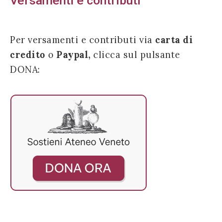
Versamenti e contributi
Per versamenti e contributi via
carta di
credito
o
Paypal,
clicca sul pulsante
Acconsento
DONA:
all'uso dei
miei dati
personali in
accordo
con il
decreto
legislativo
196/03
Registrazione
avvenuta con