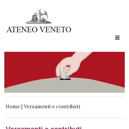
Ateneo
Veneto
è
cultura
in
movimento
Iscriviti alla
nostra
newsletter:
Home
|
Versamenti e contributi