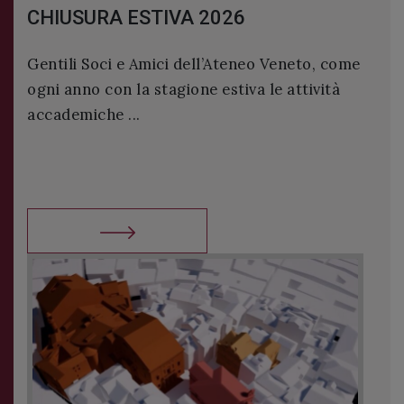
STIVA 2026
Conversazioni di Sto
sull’Ateneo Veneto 
 Amici dell’Ateneo Veneto, come
a stagione estiva le attività
Se volete scoprire o app
.
le opere d’arte della Sc
l’odierno At...