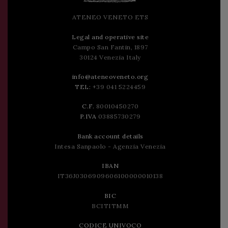
ATENEO VENETO ETS
Legal and operative site
Campo San Fantin, 1897
30124 Venezia Italy
info@ateneoveneto.org
TEL:
+39 041 5224459
C.F.
80010450270
P.IVA
03885730279
Bank account details
Intesa Sanpaolo - Agenzia Venezia
IBAN
IT36J0306909606100000010138
BIC
BCITITMM
CODICE UNIVOCO