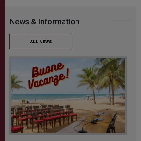
News & Information
I consent
to the use
ALL NEWS
of my
personal
data in
accordance
with
leglativo
decree
196/03
Successful
registration!