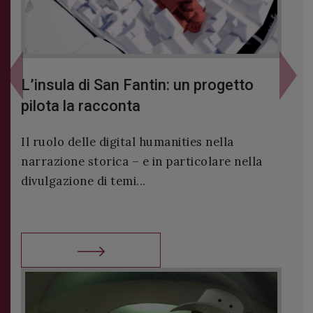
Previous
Next
San Fantin: un progetto
Premio “MARIA CA
cconta
– Pubblicato il band
digital humanities nella
L’Ateneo Veneto ha pubb
ica – e in particolare nella
premio “MARIA CAVALLAR
 temi...
2026. Il premi...