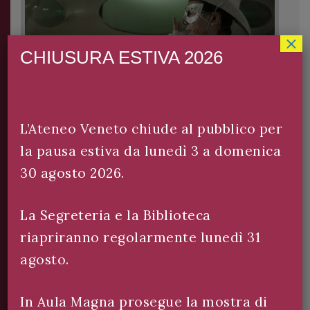
×
CHIUSURA ESTIVA 2026
L’Ateneo Veneto chiude al pubblico per
la pausa estiva da lunedì 3 a domenica
ATASHA TONTEY – “The
Caterina Carpinato 
30 agosto 2026.
mbatants”
dell’Ateneo Veneto p
2026-2029
TEY – “The Phantom
La Segreteria e la Biblioteca
d the Metabolism of
Nel corso dell’Assemblea
riapriranno regolarmente lunedì 31
gans” Atene...
aprile 2026, Caterina C
agosto.
nominata Presidente per
In Aula Magna prosegue la mostra di