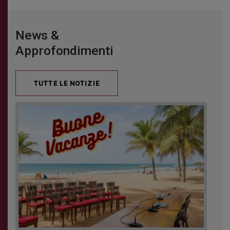
News &
Approfondimenti
Acconsento
all'uso dei
TUTTE LE NOTIZIE
miei dati
personali in
accordo
con il
decreto
legislativo
196/03
Registrazione
avvenuta con