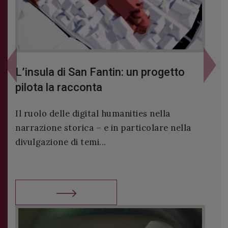
Previous
Next
rogetto
Premio “MARIA CAVALLARIN” 20
– Pubblicato il bando
nella
L’Ateneo Veneto ha pubblicato il bando de
lare nella
premio “MARIA CAVALLARIN” per l’edizio
2026. Il premi...