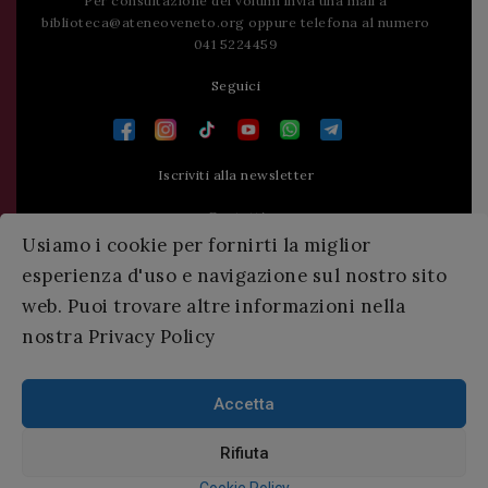
Per consultazione dei volumi invia una mail a
biblioteca@ateneoveneto.org
oppure telefona al numero
041 5224459
Seguici
Iscriviti alla newsletter
Contatti
Usiamo i cookie per fornirti la miglior
Press area
esperienza d'uso e navigazione sul nostro sito
web. Puoi trovare altre informazioni nella
nostra Privacy Policy
Accetta
Rifiuta
© 2026 Ateneo Veneto
|
Informativa Privacy
|
SM Servicematica