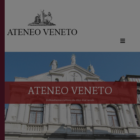
Ateneo
Veneto
è
cultura
in
movimento
ATENEO VENETO
Iscriviti alla
Diffondiamo cultura da oltre due secoli
nostra
newsletter: