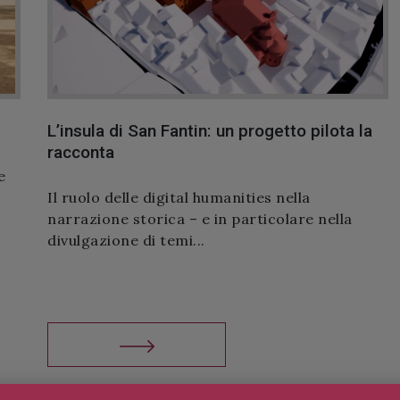
’Ateneo
Premio “MARIA CAVALLARIN” 2026 –
Pubblicato il bando
 storia e
L’Ateneo Veneto ha pubblicato il bando de
ntin,
premio “MARIA CAVALLARIN” per l’edizio
2026. Il premi...