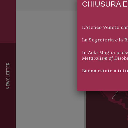
CHIUSURA ES
L’Ateneo Veneto chi
La Segreteria e la 
In Aula Magna pros
Metabolism of Disob
NEWSLETTER
Buona estate a tutt