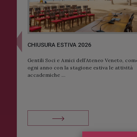
successo!
ISCRIVITI
 – “The
Conversazioni di Storia e Arte sull
Previous
Veneto – 5 video
Phantom
Se volete scoprire o approfondire la
lism of
le opere d’arte della Scuola di San Fa
.
l’odierno At...