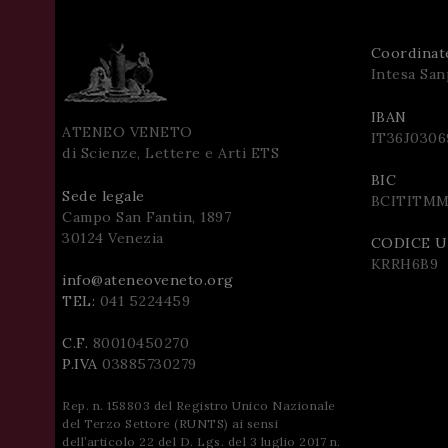
Coordinat
Intesa San
IBAN
ATENEO VENETO
IT36J0306
di Scienze, Lettere e Arti ETS
BIC
Sede legale
BCITITM
Campo San Fantin, 1897
30124 Venezia
CODICE 
KRRH6B9
info@ateneoveneto.org
TEL:
041 5224459
C.F.
80010450270
P.IVA
03885730279
Rep. n. 158803 del Registro Unico Nazionale
del Terzo Settore (RUNTS) ai sensi
dell’articolo 22 del D. Lgs. del 3 luglio 2017 n.