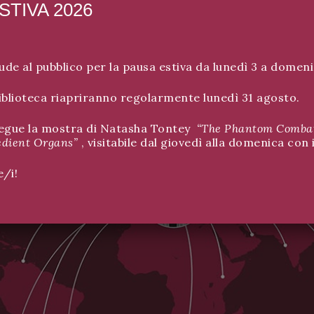
TIVA 2026
ude al pubblico per la pausa estiva da lunedì 3 a domen
Biblioteca riapriranno regolarmente lunedì 31 agosto.
egue la mostra di Natasha Tontey
“The Phantom Combat
edient Organs”
, visitabile dal giovedì alla domenica con 
e/i!