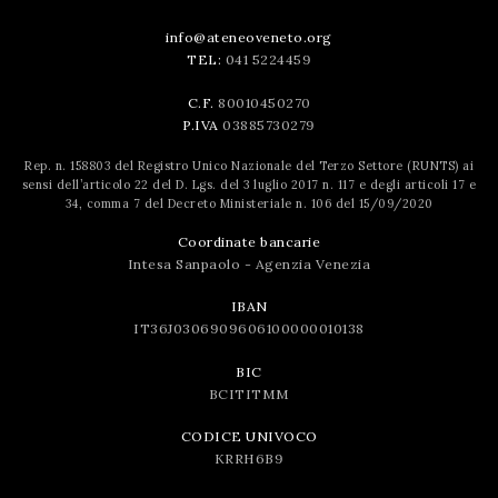
info@ateneoveneto.org
TEL:
041 5224459
C.F.
80010450270
P.IVA
03885730279
Rep. n. 158803 del Registro Unico Nazionale del Terzo Settore (RUNTS) ai
sensi dell’articolo 22 del D. Lgs. del 3 luglio 2017 n. 117 e degli articoli 17 e
34, comma 7 del Decreto Ministeriale n. 106 del 15/09/2020
Coordinate bancarie
Intesa Sanpaolo - Agenzia Venezia
IBAN
IT36J0306909606100000010138
BIC
BCITITMM
CODICE UNIVOCO
KRRH6B9