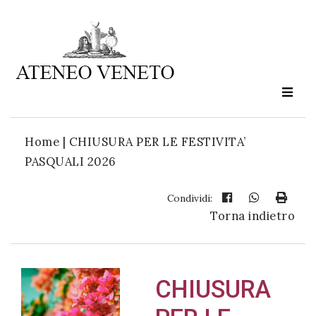
Ateneo
Veneto
è
cultura
Home
|
CHIUSURA PER LE FESTIVITA’
in
PASQUALI 2026
movimento
Condividi:
Torna indietro
Iscriviti alla
nostra
newsletter:
CHIUSURA