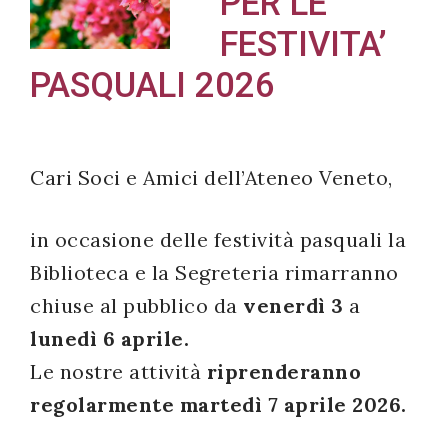
PER LE
FESTIVITA’
PASQUALI 2026
Acconsento
all'uso dei
miei dati
Cari Soci e Amici dell’Ateneo Veneto,
personali in
accordo
in occasione delle festività pasquali la
con il
Biblioteca e la Segreteria rimarranno
decreto
chiuse al pubblico da
venerdì 3
a
legislativo
196/03
lunedì 6 aprile
.
Le nostre attività
riprenderanno
regolarmente martedì 7 aprile 2026.
Registrazione
avvenuta con