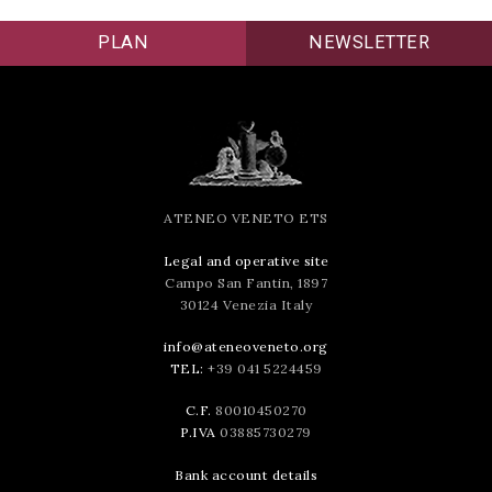
PLAN
NEWSLETTER
ATENEO VENETO ETS
Legal and operative site
Campo San Fantin, 1897
30124 Venezia Italy
info@ateneoveneto.org
TEL:
+39 041 5224459
C.F.
80010450270
P.IVA
03885730279
Bank account details