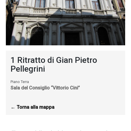
I consent
to the use
of my
personal
data in
1 Ritratto di Gian Pietro
accordance
Pellegrini
with
leglativo
Piano Terra
Sala del Consiglio “Vittorio Cini”
decree
196/03
← Torna alla mappa
Successful
registration!