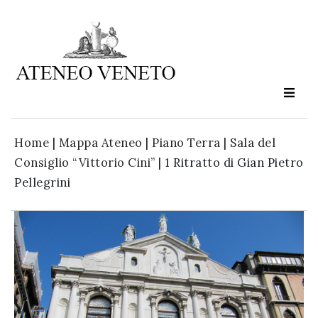
Ateneo
Veneto
is
culture
Home
|
Mappa Ateneo
|
Piano Terra
|
Sala del
in
Consiglio “Vittorio Cini”
|
1 Ritratto di Gian Pietro
moviment
Pellegrini
Sign up to our
newsletter: