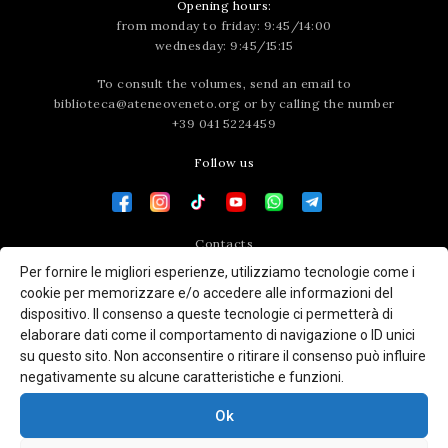
Opening hours:
from monday to friday: 9:45/14:00
wednesday: 9:45/15:15
To consult the volumes, send an email to
biblioteca@ateneoveneto.org
or by calling the number
+39 041 5224459
Follow us
Contacts
Per fornire le migliori esperienze, utilizziamo tecnologie come i
Press area
cookie per memorizzare e/o accedere alle informazioni del
dispositivo. Il consenso a queste tecnologie ci permetterà di
elaborare dati come il comportamento di navigazione o ID unici
su questo sito. Non acconsentire o ritirare il consenso può influire
negativamente su alcune caratteristiche e funzioni.
Ok