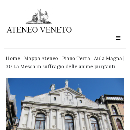
Ateneo
Veneto
is
culture
Home
|
Mappa Ateneo
|
Piano Terra
|
Aula Magna
|
in
30 La Messa in suffragio delle anime purganti
moviment
Sign up to our
newsletter: