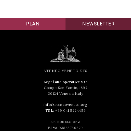
PLAN
NEWSLETTER
ATENEO VENETO ETS
Legal and operative site
Campo San Fantin, 1897
30124 Venezia Italy
info@ateneoveneto.org
TEL:
+39 041 5224459
C.F.
80010450270
P.IVA
03885730279