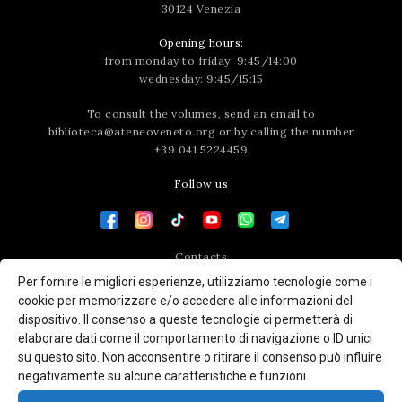
30124 Venezia
Opening hours:
from monday to friday: 9:45/14:00
wednesday: 9:45/15:15
To consult the volumes, send an email to
biblioteca@ateneoveneto.org
or by calling the number
+39 041 5224459
Follow us
Contacts
Per fornire le migliori esperienze, utilizziamo tecnologie come i
Press area
cookie per memorizzare e/o accedere alle informazioni del
dispositivo. Il consenso a queste tecnologie ci permetterà di
elaborare dati come il comportamento di navigazione o ID unici
su questo sito. Non acconsentire o ritirare il consenso può influire
negativamente su alcune caratteristiche e funzioni.