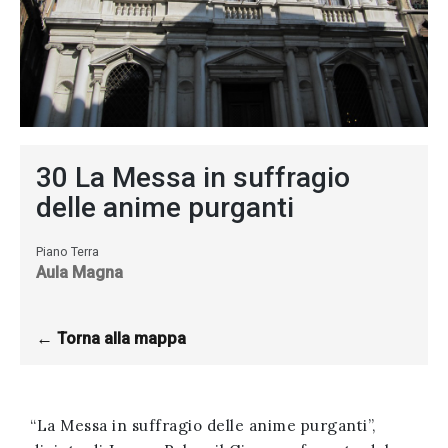
I consent
to the use
of my
personal
30 La Messa in suffragio
data in
delle anime purganti
accordance
with
Piano Terra
Aula Magna
leglativo
decree
196/03
← Torna alla mappa
Successful
“La Messa in suffragio delle anime purganti”,
registration!