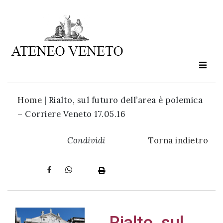
Ateneo
Veneto
è
cultura
Home
|
Rialto, sul futuro dell’area è polemica
in
– Corriere Veneto 17.05.16
movimento
Condividi
Torna indietro
Iscriviti alla
nostra
newsletter:
Rialto, sul