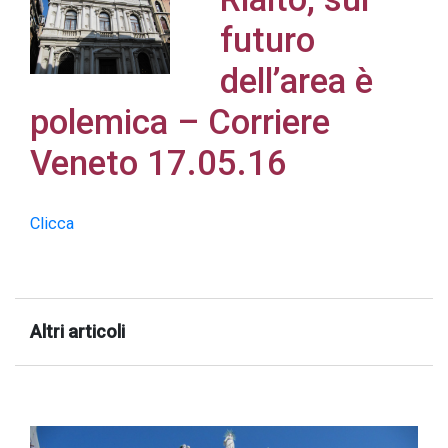
futuro
dell’area è
polemica – Corriere
Acconsento
all'uso dei
Veneto 17.05.16
miei dati
personali in
Clicca
accordo
con il
decreto
legislativo
Altri articoli
196/03
Registrazione
avvenuta con