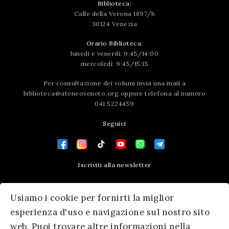
Biblioteca:
Calle della Verona 1897/b
30124 Venezia
Orario Biblioteca:
lunedì e venerdì: 9:45/14:00
mercoledì: 9:45/15:15
Per consultazione dei volumi invia una mail a
biblioteca@ateneoveneto.org
oppure telefona al numero
041 5224459
Seguici
Iscriviti alla newsletter
Contatti
Usiamo i cookie per fornirti la miglior
Press area
esperienza d'uso e navigazione sul nostro sito
web. Puoi trovare altre informazioni nella