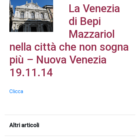
La Venezia
di Bepi
Mazzariol
Acconsento
nella città che non sogna
all'uso dei
miei dati
più – Nuova Venezia
personali in
19.11.14
accordo
con il
decreto
Clicca
legislativo
196/03
Altri articoli
Registrazione
avvenuta con