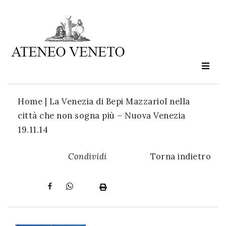
Ateneo
Veneto
è
cultura
Home
|
La Venezia di Bepi Mazzariol nella
in
città che non sogna più – Nuova Venezia
movimento
19.11.14
Iscriviti alla
Condividi
Torna indietro
nostra
newsletter: