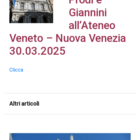
Giannini
all’Ateneo
Veneto – Nuova Venezia
Acconsento
all'uso dei
30.03.2025
miei dati
personali in
Clicca
accordo
con il
decreto
legislativo
Altri articoli
196/03
Registrazione
avvenuta con