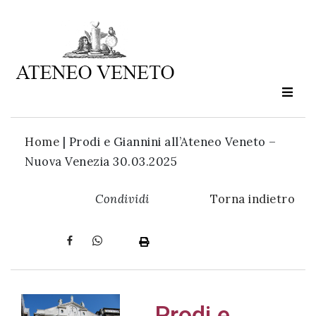
Ateneo
Veneto
è
cultura
Home
|
Prodi e Giannini all’Ateneo Veneto –
in
Nuova Venezia 30.03.2025
movimento
Condividi
Torna indietro
Iscriviti alla
nostra
newsletter:
Prodi e