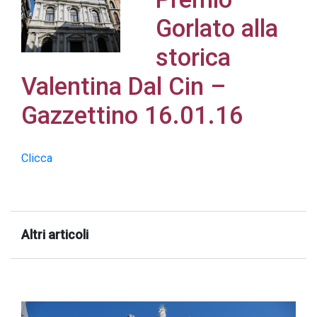
Gorlato alla
storica
Valentina Dal Cin –
Acconsento
all'uso dei
Gazzettino 16.01.16
miei dati
personali in
Clicca
accordo
con il
decreto
legislativo
Altri articoli
196/03
Registrazione
avvenuta con