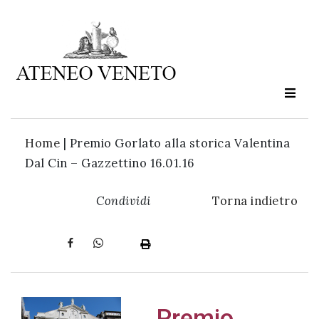
Ateneo
Veneto
è
cultura
Home
|
Premio Gorlato alla storica Valentina
in
Dal Cin – Gazzettino 16.01.16
movimento
Condividi
Torna indietro
Iscriviti alla
nostra
newsletter:
Premio