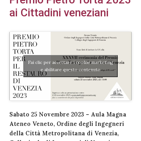
ai Cittadini veneziani
Acconsento
all'uso dei
miei dati
personali in
Fai clic per accettare i cookie marketing
e abilitare questo contenuto
accordo
con il
decreto
legislativo
196/03
Sabato 25 Novembre 2023 – Aula Magna
Ateneo Veneto, Ordine degli Ingegneri
Registrazione
della Città Metropolitana di Venezia,
avvenuta con