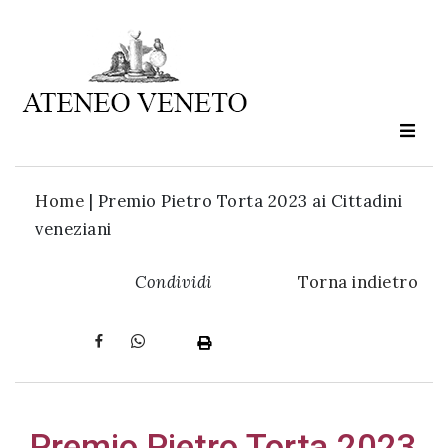
Ateneo
Veneto
è
cultura
Home
|
Premio Pietro Torta 2023 ai Cittadini
in
veneziani
movimento
Condividi
Torna indietro
Iscriviti alla
nostra
newsletter:
Premio Pietro Torta 2023