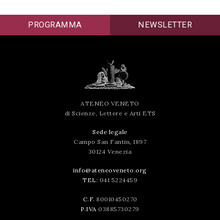
PROGRAMMA
NEWSLETTER
ATENEO VENETO
di Scienze, Lettere e Arti ETS
Sede legale
Campo San Fantin, 1897
30124 Venezia
info@ateneoveneto.org
TEL:
041 5224459
C.F.
80010450270
P.IVA
03885730279