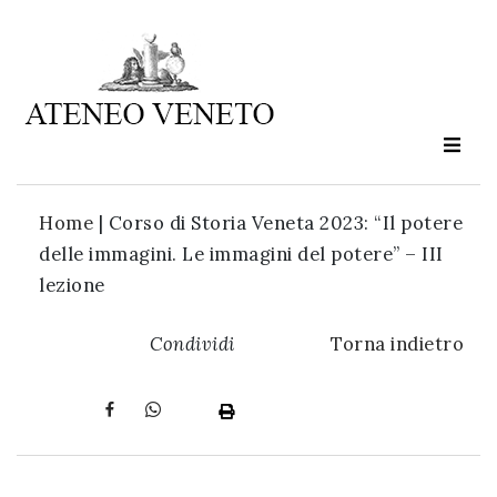
Ateneo
Veneto
è
cultura
Home
|
Corso di Storia Veneta 2023: “Il potere
in
delle immagini. Le immagini del potere” – III
movimento
lezione
Iscriviti alla
Condividi
Torna indietro
nostra
newsletter: