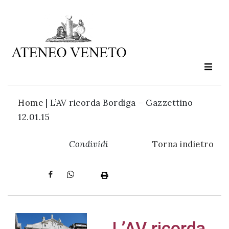
Ateneo
Veneto
è
cultura
Home
|
L’AV ricorda Bordiga – Gazzettino
in
12.01.15
movimento
Condividi
Torna indietro
Iscriviti alla
nostra
newsletter:
L’AV ricorda