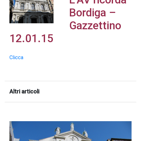
Bordiga –
Gazzettino
12.01.15
Acconsento
all'uso dei
miei dati
Clicca
personali in
accordo
con il
decreto
Altri articoli
legislativo
196/03
Registrazione
avvenuta con