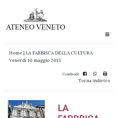
Ateneo
Veneto
è
cultura
Home
|
LA FABBRICA DELLA CULTURA
in
Venerdì 10 maggio 2013
movimento
Condividi:
Torna indietro
Iscriviti alla
nostra
newsletter:
LA