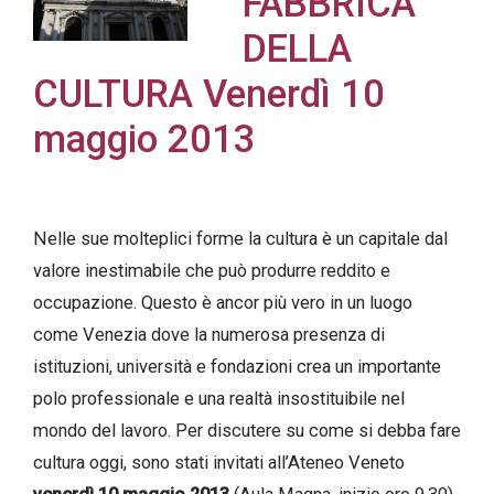
FABBRICA
DELLA
CULTURA Venerdì 10
Acconsento
maggio 2013
all'uso dei
miei dati
personali in
Nelle sue molteplici forme la cultura è un capitale dal
accordo
valore inestimabile che può produrre reddito e
con il
occupazione. Questo è ancor più vero in un luogo
decreto
come Venezia dove la numerosa presenza di
legislativo
istituzioni, università e fondazioni crea un importante
196/03
polo professionale e una realtà insostituibile nel
mondo del lavoro. Per discutere su come si debba fare
Registrazione
cultura oggi, sono stati invitati all’Ateneo Veneto
avvenuta con