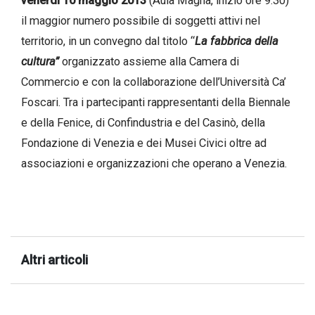
venerdì 10 maggio 2013
(Aula Magna, inizio ore 9.30)
successo!
il maggior numero possibile di soggetti attivi nel
territorio, in un convegno dal titolo “
La fabbrica della
cultura”
organizzato assieme alla Camera di
Commercio e con la collaborazione dell’Università Ca’
Foscari. Tra i partecipanti rappresentanti della Biennale
e della Fenice, di Confindustria e del Casinò, della
Fondazione di Venezia e dei Musei Civici oltre ad
associazioni e organizzazioni che operano a Venezia.
Altri articoli