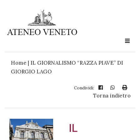
Ateneo
Veneto
è
cultura
Home
|
IL GIORNALISMO “RAZZA PIAVE” DI
in
GIORGIO LAGO
movimento
Condividi:
Torna indietro
Iscriviti alla
nostra
newsletter:
IL