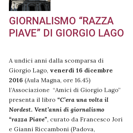
GIORNALISMO “RAZZA
PIAVE” DI GIORGIO LAGO
Acconsento
all'uso dei
miei dati
personali in
A undici anni dalla scomparsa di
accordo
Giorgio Lago,
venerdì 16 dicembre
con il
2016
(Aula Magna, ore 16.45)
decreto
l’Associazione “Amici di Giorgio Lago”
legislativo
presenta il libro
“C’era una volta il
196/03
Nordest. Vent’anni di giornalismo
“razza Piave”
, curato da Francesco Jori
Registrazione
e Gianni Riccamboni (Padova,
avvenuta con