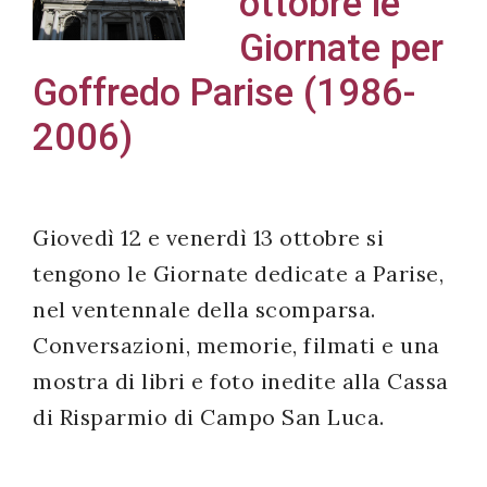
ottobre le
Giornate per
Goffredo Parise (1986-
Acconsento
2006)
all'uso dei
miei dati
personali in
Giovedì 12 e venerdì 13 ottobre si
accordo
tengono le Giornate dedicate a Parise,
con il
decreto
nel ventennale della scomparsa.
legislativo
Conversazioni, memorie, filmati e una
196/03
mostra di libri e foto inedite alla Cassa
di Risparmio di Campo San Luca.
Registrazione
avvenuta con