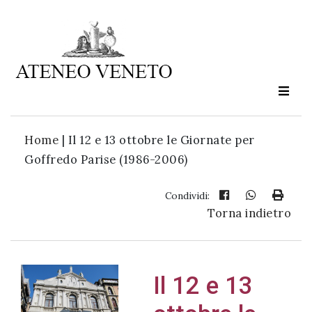
Ateneo
Veneto
è
cultura
Home
|
Il 12 e 13 ottobre le Giornate per
in
Goffredo Parise (1986-2006)
movimento
Condividi:
Torna indietro
Iscriviti alla
nostra
newsletter:
Il 12 e 13