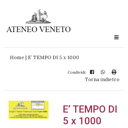
Ateneo
Veneto
è
cultura
Home
|
E’ TEMPO DI 5 x 1000
in
movimento
Condividi:
Torna indietro
Iscriviti alla
nostra
newsletter:
E’ TEMPO DI
5 x 1000