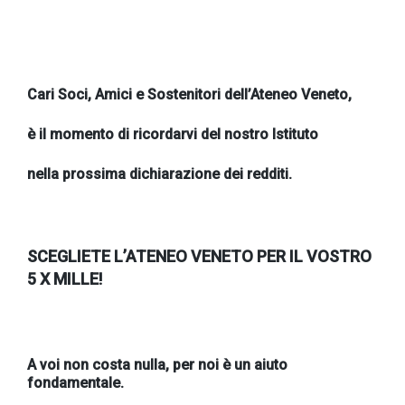
Cari Soci, Amici e Sostenitori dell’Ateneo Veneto,
Acconsento
all'uso dei
è il momento di ricordarvi del nostro Istituto
miei dati
nella prossima dichiarazione dei redditi.
personali in
accordo
con il
decreto
SCEGLIETE L’ATENEO VENETO PER IL VOSTRO
5 X
MILLE!
legislativo
196/03
A voi non costa nulla, per noi è un aiuto
Registrazione
fondamentale.
avvenuta con