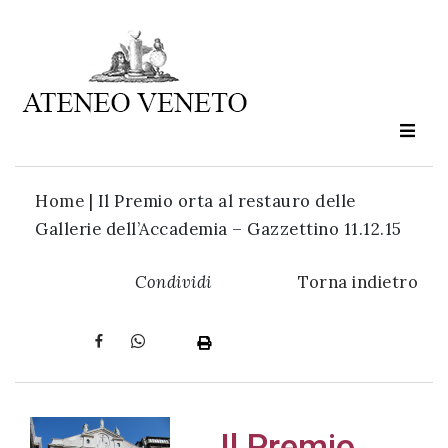
Ateneo
Veneto
è
cultura
Home
|
Il Premio orta al restauro delle
in
Gallerie dell’Accademia – Gazzettino 11.12.15
movimento
Condividi
Torna indietro
Iscriviti alla
nostra
newsletter:
Il Premio