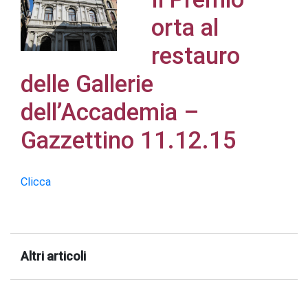
orta al
restauro
delle Gallerie
Acconsento
all'uso dei
dell’Accademia –
miei dati
Gazzettino 11.12.15
personali in
accordo
con il
Clicca
decreto
legislativo
196/03
Altri articoli
Registrazione
avvenuta con