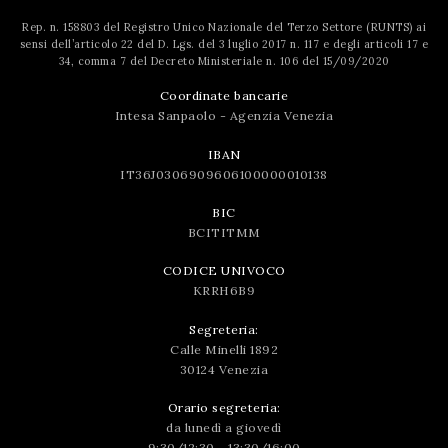
successo!
Rep. n. 158803 del Registro Unico Nazionale del Terzo Settore (RUNTS) ai
sensi dell’articolo 22 del D. Lgs. del 3 luglio 2017 n. 117 e degli articoli 17 e
34, comma 7 del Decreto Ministeriale n. 106 del 15/09/2020
Coordinate bancarie
Intesa Sanpaolo - Agenzia Venezia
IBAN
IT36J0306909606100000010138
BIC
BCITITMM
CODICE UNIVOCO
KRRH6B9
Segreteria:
Calle Minelli 1892
30124 Venezia
Orario segreteria:
da lunedì a giovedì
9:30/12:30 - 13:30/16:00