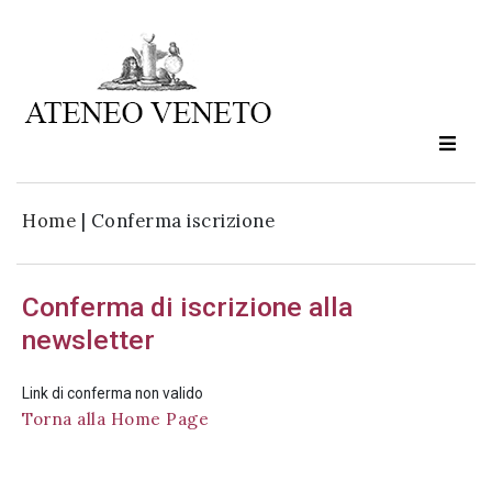
Ateneo
Veneto
è
cultura
Home
|
Conferma iscrizione
in
movimento
Conferma di iscrizione alla
newsletter
Iscriviti alla
nostra
Link di conferma non valido
newsletter:
Torna alla Home Page