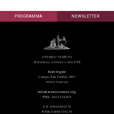
PROGRAMMA
NEWSLETTER
Acconsento
all'uso dei
miei dati
personali in
accordo
ATENEO VENETO
di Scienze, Lettere e Arti ETS
con il
decreto
Sede legale
Campo San Fantin, 1897
legislativo
30124 Venezia
196/03
info@ateneoveneto.org
TEL:
041 5224459
Registrazione
C.F.
80010450270
P.IVA
03885730279
avvenuta con