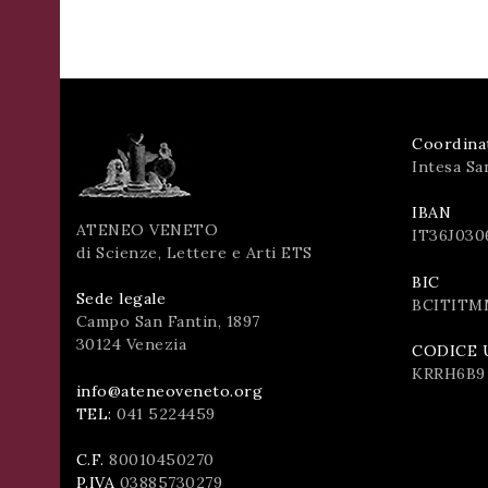
Coordina
Intesa Sa
IBAN
ATENEO VENETO
IT36J030
di Scienze, Lettere e Arti ETS
BIC
Sede legale
BCITITM
Campo San Fantin, 1897
30124 Venezia
CODICE 
KRRH6B9
info@ateneoveneto.org
TEL:
041 5224459
C.F.
80010450270
P.IVA
03885730279