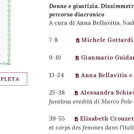
Donne e giustizia. Dissimmetri
percorso diacronico
A cura di Anna Bellavitis, Na
7-8
Michele Gottardi
9-10
Gianmario Guidar
13-24
Anna Bellavitis e
MPLETA
25-38
Alessandra Schia
favolosa eredità di Marco Polo 
39-55
Elisabeth Crouze
et corps des femmes dans l’Ital