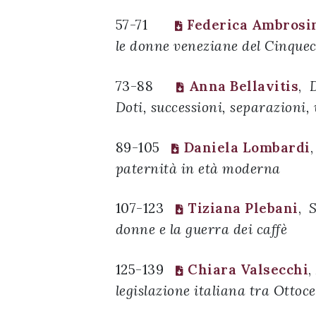
57-71
Federica Ambrosi
le donne veneziane del Cinque
73-88
Anna Bellavitis
,
D
Doti, successioni, separazioni, 
89-105
Daniela Lombardi
paternità in età moderna
107-123
Tiziana Plebani
,
S
donne e la guerra dei caffè
125-139
Chiara Valsecchi
,
legislazione italiana tra Ottoc