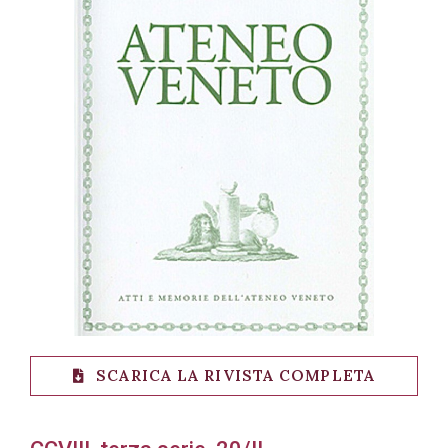
Acconsento
all'uso dei
miei dati
personali in
accordo
con il
decreto
legislativo
196/03
SCARICA LA RIVISTA COMPLETA
Registrazione
avvenuta con