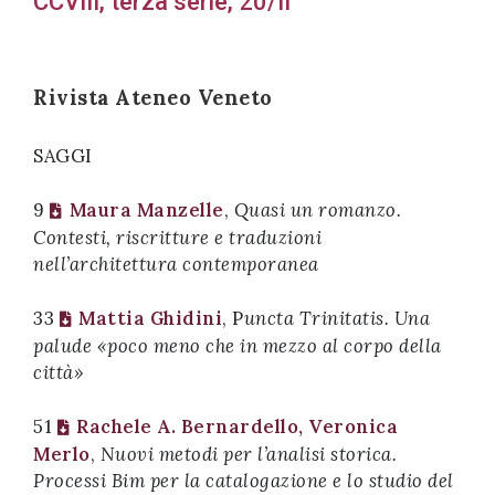
CCVIII, terza serie, 20/II
successo!
Rivista Ateneo Veneto
SAGGI
9
Maura Manzelle
,
Quasi un romanzo.
Contesti, riscritture e traduzioni
nell’architettura contemporanea
33
Mattia Ghidini
, P
uncta Trinitatis. Una
palude «poco meno che in mezzo al corpo della
città»
51
Rachele A. Bernardello, Veronica
Merlo
,
Nuovi metodi per l’analisi storica.
Processi Bim per la catalogazione e lo studio del