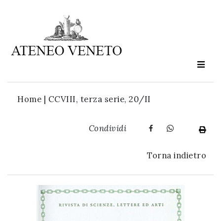
Ateneo
Veneto
è
cultura
Home
|
CCVIII, terza serie, 20/II
in
movimento
Condividi
Iscriviti alla
Torna indietro
nostra
newsletter: