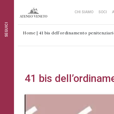
CHI SIAMO
SOCI
A
SEGUICI
Ateneo
Ateneo
Home
|
41 bis dell’ordinamento penitenziar
Veneto
Veneto
è
è
Ateneo
cultura
cultura
Veneto
in
in
è
movimento
movimento
cultura
41 bis dell’ordinam
Iscriviti alla
in
Iscriviti alla
nostra
movimento
nostra
newsletter:
newsletter:
Iscriviti
al
gruppo