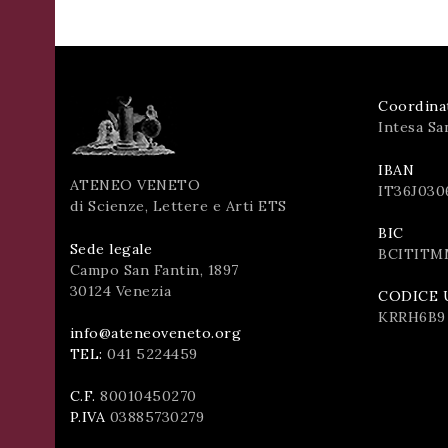
Coordina
Intesa Sa
IBAN
ATENEO VENETO
IT36J030
di Scienze, Lettere e Arti ETS
BIC
Sede legale
BCITITM
Campo San Fantin, 1897
30124 Venezia
CODICE 
KRRH6B9
info@ateneoveneto.org
TEL:
041 5224459
C.F.
80010450270
P.IVA
03885730279