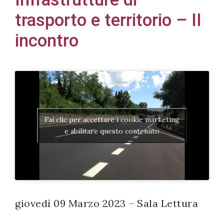
trasporto e territorio – II
incontro
Acconsento
all'uso dei
miei dati
personali in
accordo
Fai clic per accettare i cookie marketing
con il
e abilitare questo contenuto
decreto
legislativo
196/03
giovedì 09 Marzo 2023 – Sala Lettura
Registrazione
avvenuta con