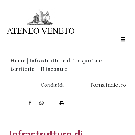
Ateneo
Veneto
è
cultura
Home
|
Infrastrutture di trasporto e
in
territorio – II incontro
movimento
Condividi
Torna indietro
Iscriviti alla
nostra
newsletter:
Infrastrutture di