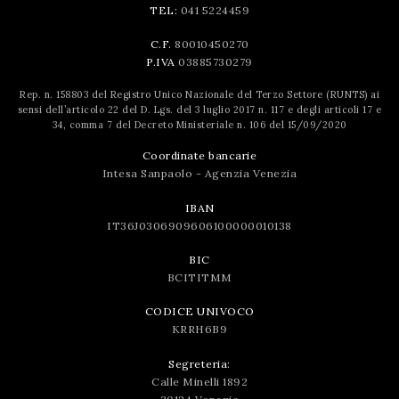
TEL:
041 5224459
C.F.
80010450270
P.IVA
03885730279
Rep. n. 158803 del Registro Unico Nazionale del Terzo Settore (RUNTS) ai
sensi dell’articolo 22 del D. Lgs. del 3 luglio 2017 n. 117 e degli articoli 17 e
34, comma 7 del Decreto Ministeriale n. 106 del 15/09/2020
Coordinate bancarie
Intesa Sanpaolo - Agenzia Venezia
IBAN
IT36J0306909606100000010138
BIC
BCITITMM
CODICE UNIVOCO
KRRH6B9
Segreteria:
Calle Minelli 1892