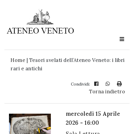
Ateneo
Veneto
è
cultura
Home
|
Tesori svelati dell’Ateneo Veneto: i libri
in
rari e antichi
movimento
Condividi:
Torna indietro
Iscriviti alla
nostra
newsletter:
mercoledì 15 Aprile
2026 - 16:00
Sala Lettura