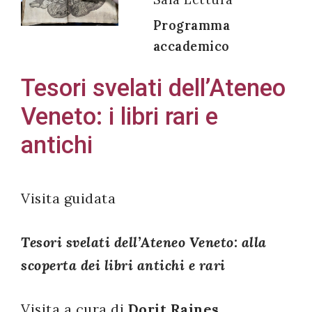
Programma
accademico
Acconsento
Tesori svelati dell’Ateneo
all'uso dei
Veneto: i libri rari e
miei dati
personali in
antichi
accordo
con il
decreto
Visita guidata
legislativo
196/03
Tesori svelati dell’Ateneo Veneto: alla
scoperta dei libri antichi e rari
Registrazione
Visita a cura di
Dorit Raines
,
avvenuta con