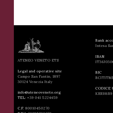
Bank acco
Intesa Sa
IBAN
ATENEO VENETO ETS
IT36J030
Legal and operative site
BIC
Campo San Fantin, 1897
BCITITM
30124 Venezia Italy
CODICE 
info@ateneoveneto.org
KRRH6B9
TEL:
+39 041 5224459
C.F.
80010450270