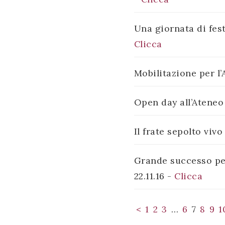
Una giornata di fest
Clicca
Mobilitazione per l’
Open day all’Ateneo 
Il frate sepolto vivo
Grande successo per
22.11.16 -
Clicca
<
1
2
3
…
6
7
8
9
1