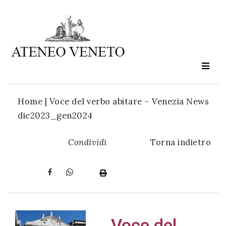
Ateneo
Veneto
è
cultura
Home
|
Voce del verbo abitare – Venezia News
in
dic2023_gen2024
movimento
Condividi
Torna indietro
Iscriviti alla
nostra
newsletter:
Voce del