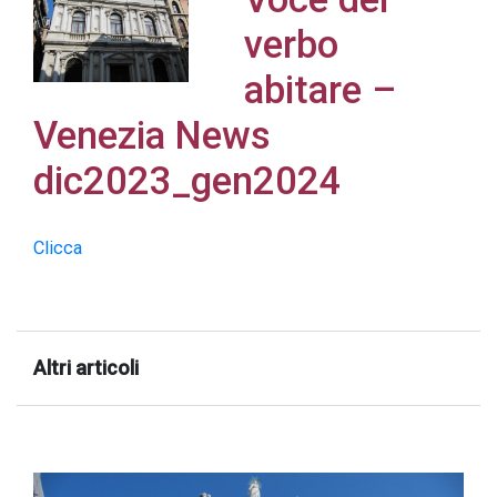
verbo
abitare –
Venezia News
Acconsento
all'uso dei
dic2023_gen2024
miei dati
personali in
Clicca
accordo
con il
decreto
legislativo
Altri articoli
196/03
Registrazione
avvenuta con