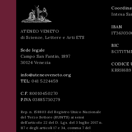
Coordina
Intesa Sa
IBAN
ATENEO VENETO
IT36J030
di Scienze, Lettere e Arti ETS
BIC
Sede legale
BCITITM
Campo San Fantin, 1897
30124 Venezia
CODICE 
KRRH6B9
info@ateneoveneto.org
TEL:
041 5224459
C.F.
80010450270
P.IVA
03885730279
Rep. n. 158803 del Registro Unico Nazionale
del Terzo Settore (RUNTS) ai sensi
dell’articolo 22 del D. Lgs. del 3 luglio 2017 n.
117 e degli articoli 17 e 34, comma 7 del