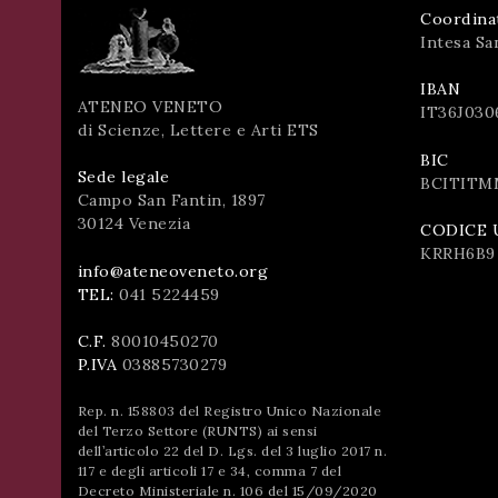
Coordina
Intesa Sa
IBAN
ATENEO VENETO
IT36J030
di Scienze, Lettere e Arti ETS
BIC
Sede legale
BCITITM
Campo San Fantin, 1897
30124 Venezia
CODICE 
KRRH6B9
info@ateneoveneto.org
TEL:
041 5224459
C.F.
80010450270
P.IVA
03885730279
Rep. n. 158803 del Registro Unico Nazionale
del Terzo Settore (RUNTS) ai sensi
dell’articolo 22 del D. Lgs. del 3 luglio 2017 n.
117 e degli articoli 17 e 34, comma 7 del
Decreto Ministeriale n. 106 del 15/09/2020