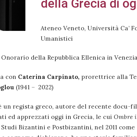
della Grecia di og
Ateneo Veneto, Università Ca’ F
Umanistici
Onorario della Repubblica Ellenica in Venezi
sa con
Caterina Carpinato,
prorettrice alla T
oglou
(1941 – 2022)
è un regista greco, autore del recente docu-fi
ati ed apprezzati oggi in Grecia, le cui
Ombre i
i Studi Bizantini e Postbizantini, nel 2011 come 