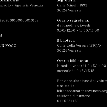
te bancarie
Segreteria:
npaolo - Agenzia Venezia
Calle Minelli 1892
30124 Venezia
6909606100000010138
Orario segreteria:
da lunedì a giovedì
9:30/12:30 - 13:30/16:00
M
Biblioteca:
Calle della Verona 1897/b
UNIVOCO
30124 Venezia
Orario Biblioteca:
lunedì e venerdì: 9:45/14:00
mercoledì: 9:45/15:15
Per consultazione dei volumi
una mail a
biblioteca@ateneoveneto.or
telefona al numero
041 5224459