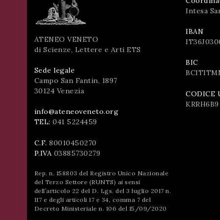
Coordina
Intesa Sa
IBAN
ATENEO VENETO
IT36J030
di Scienze, Lettere e Arti ETS
BIC
Sede legale
BCITITM
Campo San Fantin, 1897
30124 Venezia
CODICE 
KRRH6B9
info@ateneoveneto.org
TEL:
041 5224459
C.F.
80010450270
P.IVA
03885730279
Rep. n. 158803 del Registro Unico Nazionale
del Terzo Settore (RUNTS) ai sensi
dell’articolo 22 del D. Lgs. del 3 luglio 2017 n.
117 e degli articoli 17 e 34, comma 7 del
Decreto Ministeriale n. 106 del 15/09/2020