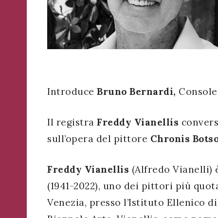
WhatsApp
o
Telegram
di
Acconsento
all'uso dei
Ateneo
Acconsento
miei dati
Veneto
personali in
all'uso dei
Ricevi
accordo
miei dati
Introduce
Bruno Bernardi,
Console 
in
con il
personali in
tempo
decreto
accordo
reale
legislativo
Il registra
Freddy Vianellis
conver
con il
importanti
196/03
decreto
avvisi
sull’opera del pittore
Chronis Bots
che
legislativo
riguardano
196/03
l'Ateneo
Freddy Vianellis
(Alfredo Vianelli) 
e
(1941-2022), uno dei pittori più quot
i
suoi
Registrazione
Venezia, presso l’Istituto Ellenico d
eventi.
avvenuta con