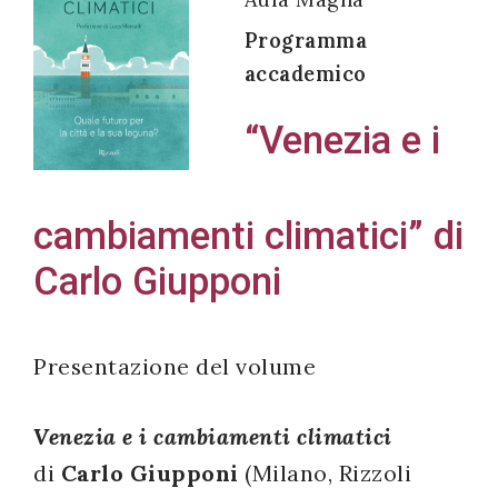
Programma
accademico
Acconsento
“Venezia e i
all'uso dei
miei dati
personali in
cambiamenti climatici” di
accordo
Carlo Giupponi
con il
decreto
legislativo
Presentazione del volume
196/03
Venezia e i cambiamenti climatici
Registrazione
di
Carlo Giupponi
(Milano, Rizzoli
avvenuta con