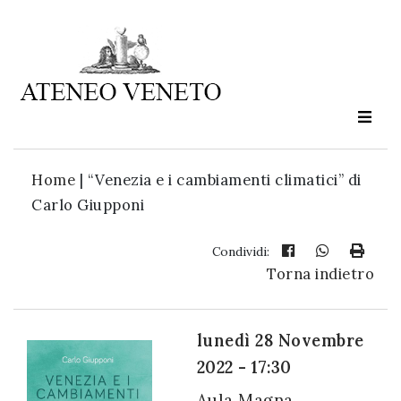
Ateneo
Veneto
è
cultura
Home
|
“Venezia e i cambiamenti climatici” di
in
Carlo Giupponi
movimento
Condividi:
Torna indietro
Iscriviti alla
nostra
newsletter:
lunedì 28 Novembre
2022 - 17:30
Aula Magna