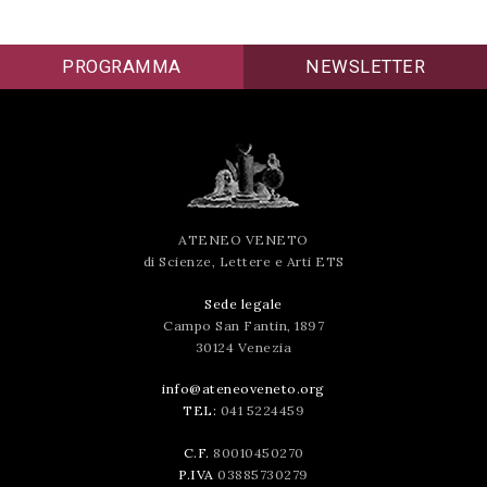
PROGRAMMA
NEWSLETTER
ATENEO VENETO
di Scienze, Lettere e Arti ETS
Sede legale
Campo San Fantin, 1897
30124 Venezia
info@ateneoveneto.org
TEL:
041 5224459
C.F.
80010450270
P.IVA
03885730279