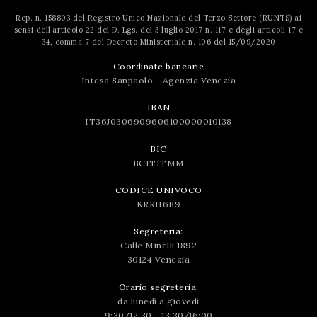
Rep. n. 158803 del Registro Unico Nazionale del Terzo Settore (RUNTS) ai
sensi dell’articolo 22 del D. Lgs. del 3 luglio 2017 n. 117 e degli articoli 17 e
34, comma 7 del Decreto Ministeriale n. 106 del 15/09/2020
Coordinate bancarie
Intesa Sanpaolo - Agenzia Venezia
IBAN
IT36J0306909606100000010138
BIC
BCITITMM
CODICE UNIVOCO
KRRH6B9
Segreteria:
Calle Minelli 1892
30124 Venezia
Orario segreteria:
da lunedì a giovedì
9:30/12:30 - 13:30/16:00