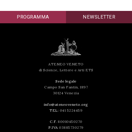
PROGRAMMA
NEWSLETTER
ATENEO VENETO
di Scienze, Lettere e Arti ETS
Sede legale
Campo San Fantin, 1897
30124 Venezia
info@ateneoveneto.org
TEL:
041 5224459
C.F.
80010450270
P.IVA
03885730279