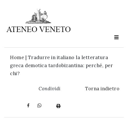
Ateneo
Veneto
è
cultura
Home
|
Tradurre in italiano la letteratura
in
greca demotica tardobizantina: perché, per
movimento
chi?
Iscriviti alla
Condividi
Torna indietro
nostra
newsletter: