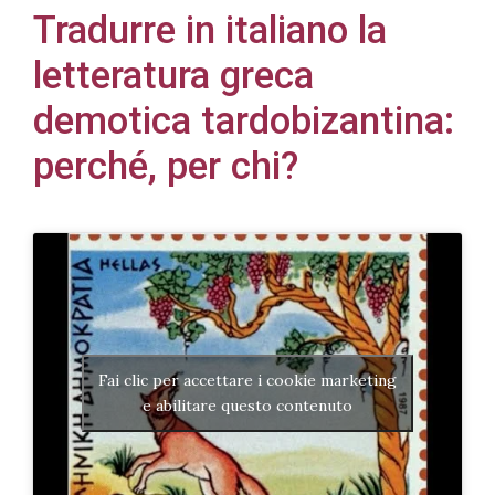
Tradurre in italiano la
letteratura greca
demotica tardobizantina:
Acconsento
perché, per chi?
all'uso dei
miei dati
personali in
accordo
con il
decreto
legislativo
196/03
Fai clic per accettare i cookie marketing
e abilitare questo contenuto
Registrazione
avvenuta con