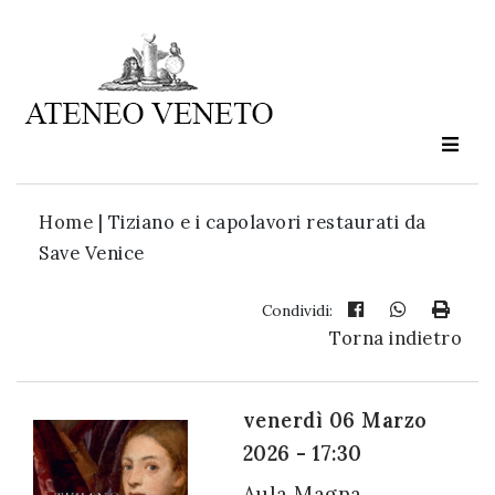
Ateneo
Veneto
è
cultura
Home
|
Tiziano e i capolavori restaurati da
in
Save Venice
movimento
Condividi:
Torna indietro
Iscriviti alla
nostra
newsletter:
venerdì 06 Marzo
2026 - 17:30
Aula Magna