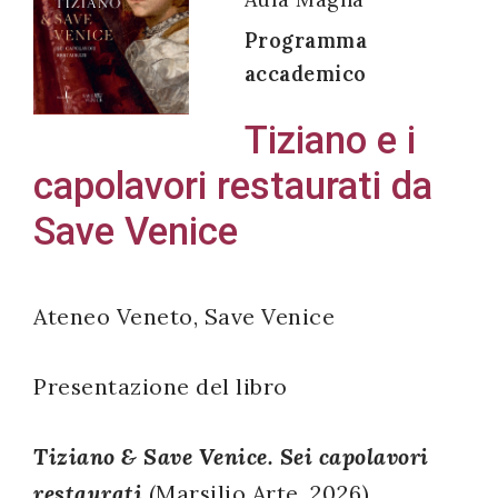
Programma
accademico
Acconsento
Tiziano e i
all'uso dei
capolavori restaurati da
miei dati
personali in
Save Venice
accordo
con il
decreto
Ateneo Veneto, Save Venice
legislativo
196/03
Presentazione del libro
Tiziano & Save Venice. Sei capolavori
Registrazione
restaurati
(Marsilio Arte, 2026)
avvenuta con