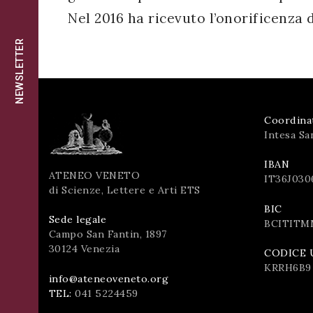
successo!
Nel 2016 ha ricevuto l’onorificenza
ISCRIVITI
NEWSLETTER
Coordina
Intesa Sa
IBAN
ATENEO VENETO
IT36J030
di Scienze, Lettere e Arti ETS
BIC
Sede legale
BCITITM
Campo San Fantin, 1897
30124 Venezia
CODICE 
KRRH6B9
info@ateneoveneto.org
TEL:
041 5224459