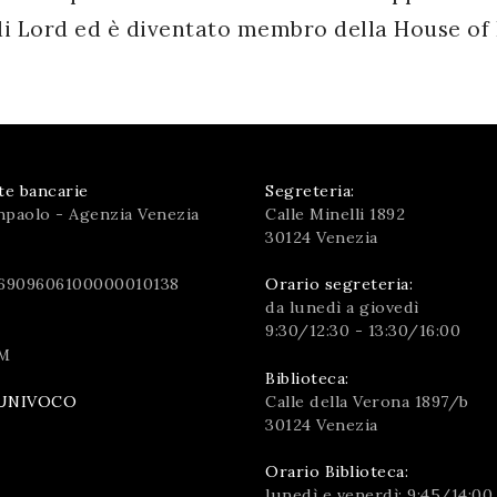
 di Lord ed è diventato membro della House of 
te bancarie
Segreteria:
npaolo - Agenzia Venezia
Calle Minelli 1892
30124 Venezia
6909606100000010138
Orario segreteria:
da lunedì a giovedì
9:30/12:30 - 13:30/16:00
M
Biblioteca:
Calle della Verona 1897/b
UNIVOCO
30124 Venezia
Orario Biblioteca:
lunedì e venerdì: 9:45/14:00