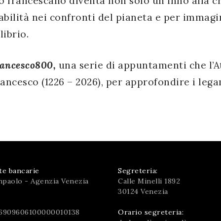
esto francescano diventa non solo un inno alla
bilità nei confronti del pianeta e per immagi
ibrio.
ancesco800,
una serie di appuntamenti che l’A
ancesco (1226 – 2026), per approfondire i legam
te bancarie
Segreteria:
npaolo - Agenzia Venezia
Calle Minelli 1892
30124 Venezia
6909606100000010138
Orario segreteria: