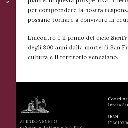
piante. In questa prospettiva, il t
per comprendere la nostra responsa
possano tornare a convivere in equil
L’incontro è il primo del ciclo
SanFr
degli 800 anni dalla morte di San Fr
cultura e il territorio veneziano.
Coordina
Intesa Sa
IBAN
ATENEO VENETO
IT36J030
di Scienze, Lettere e Arti ETS