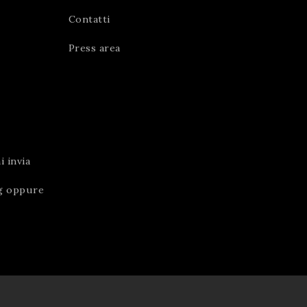
Contatti
Press area
 invia
g
oppure