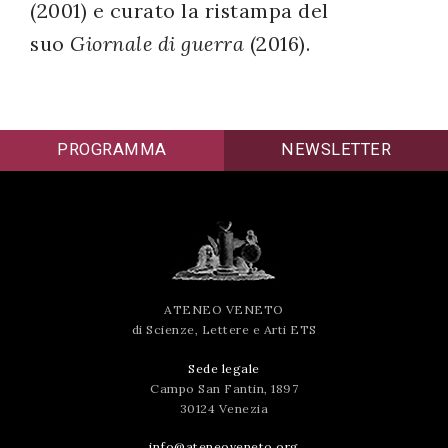
(2001) e curato la ristampa del
suo
Giornale di guerra
(2016).
PROGRAMMA
NEWSLETTER
ATENEO VENETO
di Scienze, Lettere e Arti ETS
Sede legale
Campo San Fantin, 1897
30124 Venezia
info@ateneoveneto.org