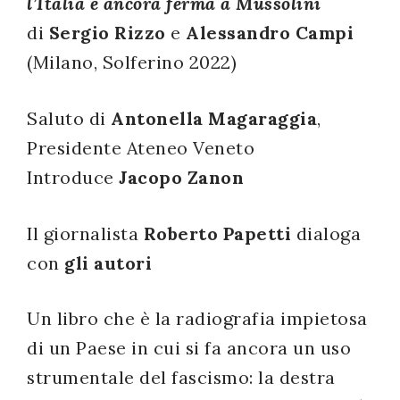
l’Italia è ancora ferma a Mussolini
successo!
di
Sergio Rizzo
e
Alessandro Campi
(Milano, Solferino 2022)
Saluto di
Antonella Magaraggia
,
Presidente Ateneo Veneto
Introduce
Jacopo Zanon
Il giornalista
Roberto Papetti
dialoga
con
gli autori
Un libro che è la radiografia impietosa
di un Paese in cui si fa ancora un uso
strumentale del fascismo: la destra