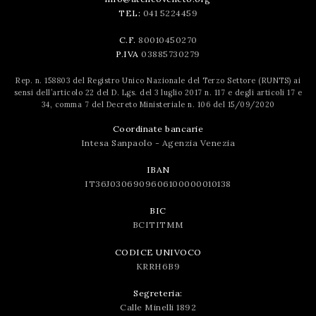
TEL:
041 5224459
C.F.
80010450270
P.IVA
03885730279
Rep. n. 158803 del Registro Unico Nazionale del Terzo Settore (RUNTS) ai
sensi dell’articolo 22 del D. Lgs. del 3 luglio 2017 n. 117 e degli articoli 17 e
34, comma 7 del Decreto Ministeriale n. 106 del 15/09/2020
Coordinate bancarie
Intesa Sanpaolo - Agenzia Venezia
IBAN
IT36J0306909606100000010138
BIC
BCITITMM
CODICE UNIVOCO
KRRH6B9
Segreteria:
Calle Minelli 1892