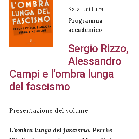
Sala Lettura
Programma
accademico
Acconsento
all'uso dei
Sergio Rizzo,
miei dati
Alessandro
personali in
accordo
Campi e l’ombra lunga
con il
del fascismo
decreto
legislativo
196/03
Presentazione del volume
L’ombra lunga del fascismo. Perchè
Registrazione
avvenuta con