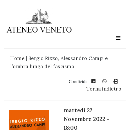
Ateneo
Veneto
è
cultura
Home
|
Sergio Rizzo, Alessandro Campi e
in
l’ombra lunga del fascismo
movimento
Condividi:
Torna indietro
Iscriviti alla
nostra
newsletter:
martedì 22
Novembre 2022 -
18:00