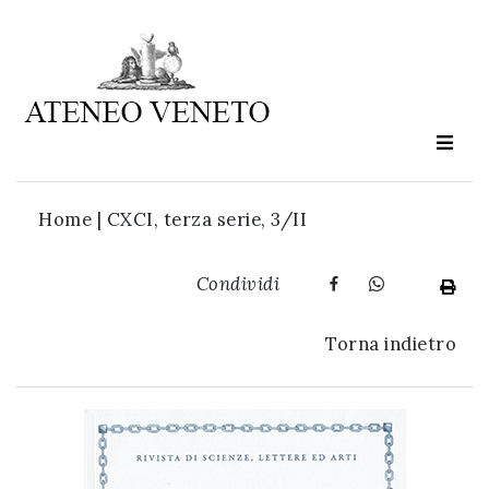
Ateneo
Veneto
è
cultura
Home
|
CXCI, terza serie, 3/II
in
movimento
Condividi
Iscriviti alla
Torna indietro
nostra
newsletter: