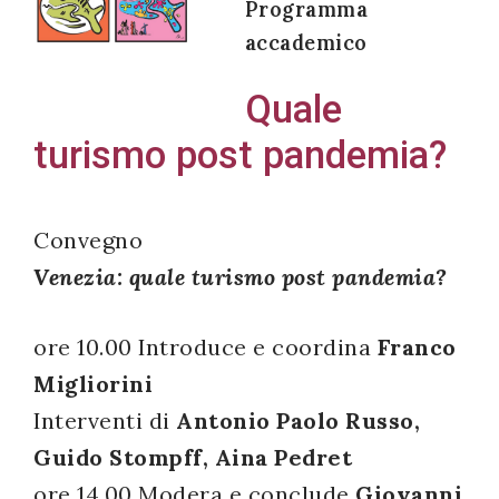
Programma
accademico
Quale
Acconsento
turismo post pandemia?
all'uso dei
miei dati
personali in
Convegno
accordo
Venezia: quale turismo post pandemia?
con il
decreto
legislativo
ore 10.00 Introduce e coordina
Franco
196/03
Migliorini
Interventi di
Antonio Paolo Russo,
Guido Stompff, Aina Pedret
Registrazione
ore 14.00 Modera e conclude
Giovanni
avvenuta con