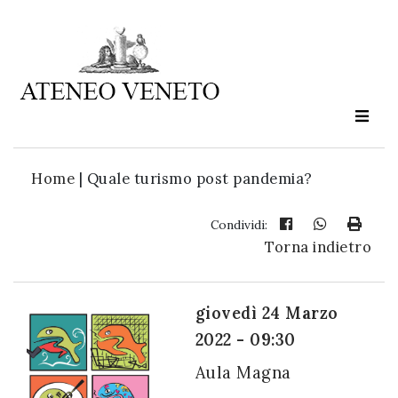
Ateneo
Veneto
è
cultura
Home
|
Quale turismo post pandemia?
in
movimento
Condividi:
Torna indietro
Iscriviti alla
nostra
giovedì 24 Marzo
newsletter:
2022 - 09:30
Aula Magna