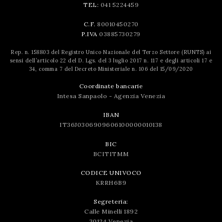
TEL:
041 5224459
C.F.
80010450270
P.IVA
03885730279
Rep. n. 158803 del Registro Unico Nazionale del Terzo Settore (RUNTS) ai
sensi dell’articolo 22 del D. Lgs. del 3 luglio 2017 n. 117 e degli articoli 17 e
34, comma 7 del Decreto Ministeriale n. 106 del 15/09/2020
Coordinate bancarie
Intesa Sanpaolo - Agenzia Venezia
IBAN
IT36J0306909606100000010138
BIC
BCITITMM
CODICE UNIVOCO
KRRH6B9
Segreteria:
Calle Minelli 1892
30124 Venezia