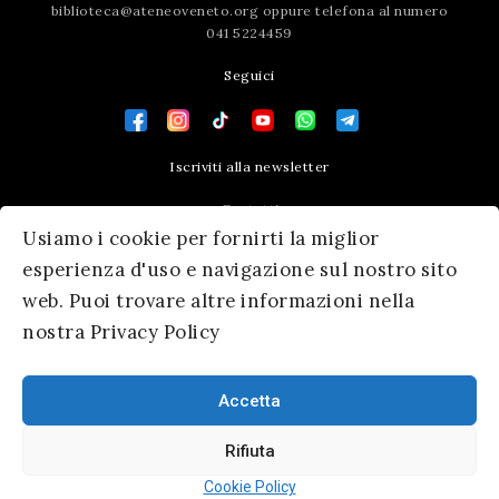
biblioteca@ateneoveneto.org
oppure telefona al numero
041 5224459
Seguici
Iscriviti alla newsletter
Contatti
Usiamo i cookie per fornirti la miglior
Press area
esperienza d'uso e navigazione sul nostro sito
web. Puoi trovare altre informazioni nella
nostra Privacy Policy
Accetta
Rifiuta
© 2026 Ateneo Veneto
|
Informativa Privacy
|
SM Servicematica
Cookie Policy