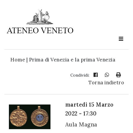
Ateneo
Veneto
è
cultura
Home
|
Prima di Venezia e la prima Venezia
in
movimento
Condividi:
Torna indietro
Iscriviti alla
nostra
martedì 15 Marzo
newsletter:
2022 - 17:30
Aula Magna