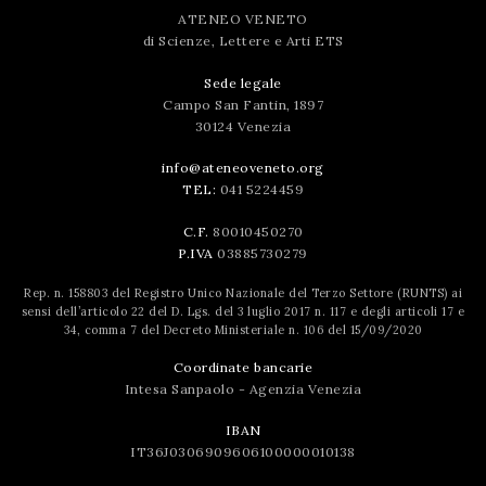
ATENEO VENETO
di Scienze, Lettere e Arti ETS
Sede legale
Campo San Fantin, 1897
30124 Venezia
info@ateneoveneto.org
TEL:
041 5224459
C.F.
80010450270
P.IVA
03885730279
Rep. n. 158803 del Registro Unico Nazionale del Terzo Settore (RUNTS) ai
sensi dell’articolo 22 del D. Lgs. del 3 luglio 2017 n. 117 e degli articoli 17 e
34, comma 7 del Decreto Ministeriale n. 106 del 15/09/2020
Coordinate bancarie
Intesa Sanpaolo - Agenzia Venezia
IBAN
IT36J0306909606100000010138