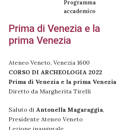
Programma
accademico
Prima di Venezia e la
Acconsento
prima Venezia
all'uso dei
miei dati
personali in
Ateneo Veneto, Venezia 1600
accordo
CORSO DI ARCHEOLOGIA 2022
con il
Prima di Venezia e la prima Venezia
decreto
legislativo
Diretto da Margherita Tirelli
196/03
Saluto di
Antonella Magaraggia
,
Presidente Ateneo Veneto
Registrazione
Lezione inaugurale
avvenuta con