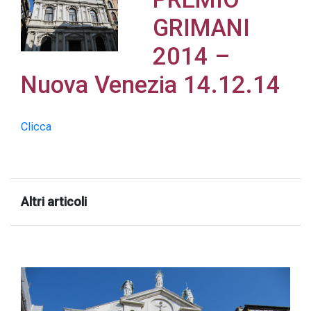
GRIMANI
2014 –
Nuova Venezia 14.12.14
Acconsento
all'uso dei
miei dati
Clicca
personali in
accordo
con il
decreto
Altri articoli
legislativo
196/03
Registrazione
avvenuta con