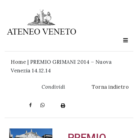
Ateneo
Veneto
è
cultura
Home
|
PREMIO GRIMANI 2014 – Nuova
in
Venezia 14.12.14
movimento
Condividi
Torna indietro
Iscriviti alla
nostra
newsletter:
PREMIO