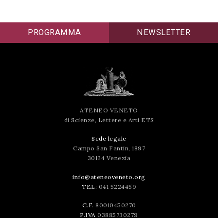
PROGRAMMA
NEWSLETTER
ATENEO VENETO
di Scienze, Lettere e Arti ETS
Sede legale
Campo San Fantin, 1897
30124 Venezia
info@ateneoveneto.org
TEL:
041 5224459
C.F.
80010450270
P.IVA
03885730279