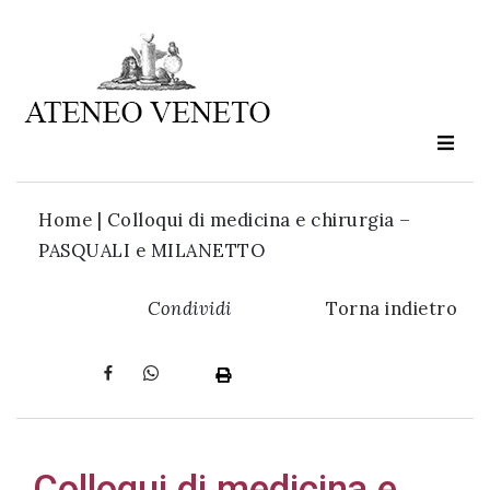
Ateneo
Veneto
è
cultura
Home
|
Colloqui di medicina e chirurgia –
in
PASQUALI e MILANETTO
movimento
Condividi
Torna indietro
Iscriviti alla
nostra
newsletter:
Colloqui di medicina e