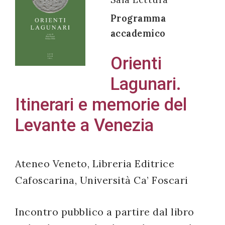
Programma
accademico
Acconsento
Orienti
all'uso dei
Lagunari.
miei dati
personali in
Itinerari e memorie del
accordo
Levante a Venezia
con il
decreto
legislativo
Ateneo Veneto, Libreria Editrice
196/03
Cafoscarina, Università Ca’ Foscari
Registrazione
Incontro pubblico a partire dal libro
avvenuta con