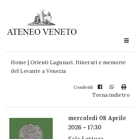
Ateneo
Veneto
è
cultura
Home
|
Orienti Lagunari. Itinerari e memorie
in
del Levante a Venezia
movimento
Condividi:
Torna indietro
Iscriviti alla
nostra
newsletter:
mercoledì 08 Aprile
2026 - 17:30
Sala Lettura