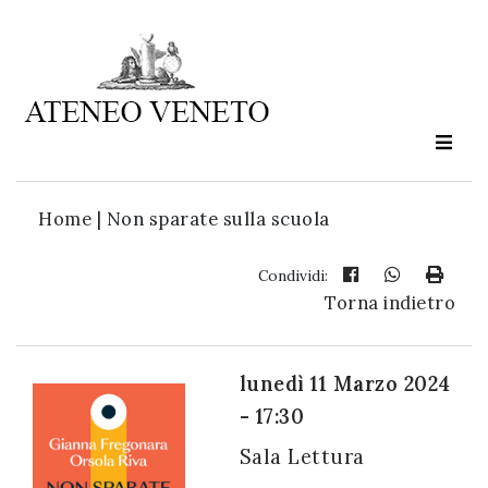
Ateneo
Veneto
è
cultura
Home
|
Non sparate sulla scuola
in
movimento
Condividi:
Torna indietro
Iscriviti alla
nostra
lunedì 11 Marzo 2024
newsletter:
- 17:30
Sala Lettura