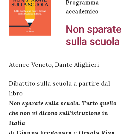
Programma
accademico
Non sparate
Acconsento
sulla scuola
all'uso dei
miei dati
personali in
Ateneo Veneto, Dante Alighieri
accordo
con il
Dibattito sulla scuola a partire dal
decreto
legislativo
libro
196/03
Non sparate sulla scuola. Tutto quello
che non vi dicono sull’istruzione in
Italia
Registrazione
di
Gianna Fregonara
e
Orsola Riva
avvenuta con