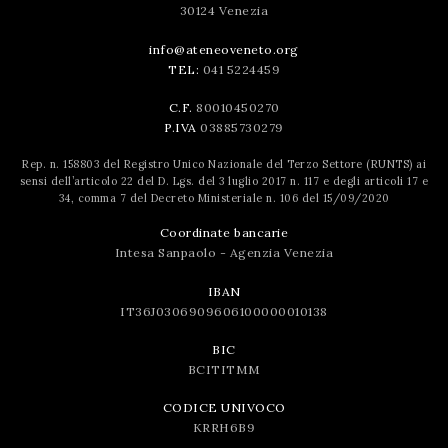
30124 Venezia
info@ateneoveneto.org
TEL:
041 5224459
C.F.
80010450270
P.IVA
03885730279
Rep. n. 158803 del Registro Unico Nazionale del Terzo Settore (RUNTS) ai
sensi dell’articolo 22 del D. Lgs. del 3 luglio 2017 n. 117 e degli articoli 17 e
34, comma 7 del Decreto Ministeriale n. 106 del 15/09/2020
Coordinate bancarie
Intesa Sanpaolo - Agenzia Venezia
IBAN
IT36J0306909606100000010138
BIC
BCITITMM
CODICE UNIVOCO
KRRH6B9