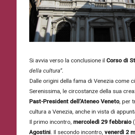
WhatsApp
o
Telegram
di
Acconsento
all'uso dei
Ateneo
Acconsento
miei dati
Veneto
personali in
all'uso dei
Ricevi
accordo
miei dati
in
con il
Si avvia verso la conclusione il
Corso di S
personali in
tempo
decreto
accordo
della cultura”.
reale
legislativo
con il
importanti
196/03
Dalle origini della fama di Venezia come citt
decreto
avvisi
Serenissima, le circostanze della sua creaz
che
legislativo
riguardano
196/03
Past-President dell’Ateneo Veneto
, per 
l'Ateneo
e
cultura a Venezia, anche in vista di appun
i
Il primo incontro,
mercoledì 29 febbraio
suoi
Registrazione
eventi.
avvenuta con
Agostini
. Il secondo incontro,
venerdì 2 