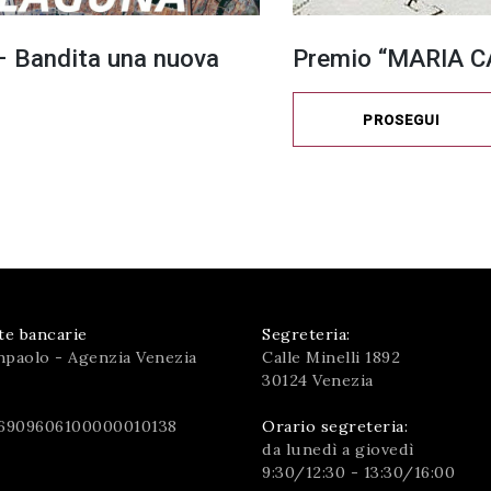
 Bandita una nuova
Premio “MARIA CA
PROSEGUI
te bancarie
Segreteria:
npaolo - Agenzia Venezia
Calle Minelli 1892
30124 Venezia
6909606100000010138
Orario segreteria:
da lunedì a giovedì
9:30/12:30 - 13:30/16:00