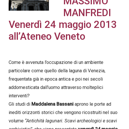
MASSIMO
MANFREDI
Venerdì 24 maggio 2013
Acconsento
all’Ateneo Veneto
all'uso dei
miei dati
personali in
Come è avvenuta l’occupazione di un ambiente
accordo
particolare come quello della laguna di Venezia,
con il
frequentata già in epoca antica e poi nei secoli
decreto
addomesticata dall’uomo attraverso molteplici
legislativo
interventi?
196/03
Gli studi di
Maddalena Bassani
aprono le porte ad
inediti orizzonti storici che vengono ricostruiti nel suo
Registrazione
volume
“Antichità lagunari. Scavi archeologici e scavi
avvenuta con