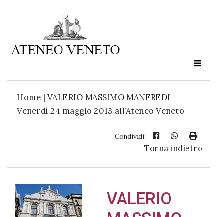
Ateneo
Veneto
è
cultura
Home
|
VALERIO MASSIMO MANFREDI
in
Venerdì 24 maggio 2013 all’Ateneo Veneto
movimento
Condividi:
Torna indietro
Iscriviti alla
nostra
newsletter:
VALERIO