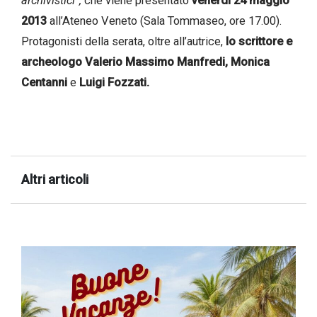
archivistici”,
che viene presentato
venerdì 24 maggio
successo!
2013
all’Ateneo Veneto (Sala Tommaseo, ore 17.00).
Protagonisti della serata, oltre all’autrice,
lo scrittore e
archeologo Valerio Massimo Manfredi, Monica
Centanni
e
Luigi Fozzati.
Altri articoli