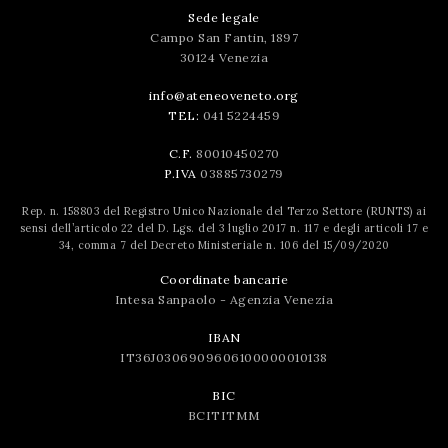
Sede legale
Campo San Fantin, 1897
30124 Venezia
info@ateneoveneto.org
TEL:
041 5224459
C.F.
80010450270
P.IVA
03885730279
Rep. n. 158803 del Registro Unico Nazionale del Terzo Settore (RUNTS) ai
sensi dell’articolo 22 del D. Lgs. del 3 luglio 2017 n. 117 e degli articoli 17 e
34, comma 7 del Decreto Ministeriale n. 106 del 15/09/2020
Coordinate bancarie
Intesa Sanpaolo - Agenzia Venezia
IBAN
IT36J0306909606100000010138
BIC
BCITITMM