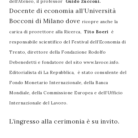
dell’Ateneo, il professor
Guido Zucconi.
successo!
Docente di economia all’Università
Bocconi di Milano dove
ricopre anche la
carica di prorettore alla Ricerca,
Tito Boeri
è
r
esponsabile scientifico del Festival dell’Economia di
Trento,
direttore della Fondazione Rodolfo
Debenedetti e fondatore del sito www.lavoce.info.
Editorialista di
La Repubblica, è stato consulente del
Fondo Monetario Internazionale, della Banca
Mondiale, della Commissione Europea e dell’Ufficio
Internazionale del Lavoro.
L’ingresso alla cerimonia è su invito.