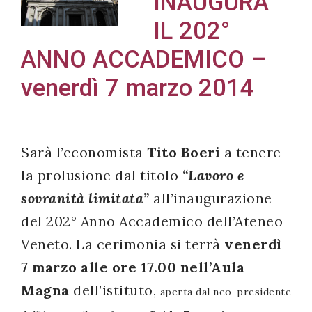
INAUGURA
IL 202°
ANNO ACCADEMICO –
Acconsento
venerdì 7 marzo 2014
all'uso dei
miei dati
personali in
Sarà l’economista
Tito Boeri
a tenere
accordo
la prolusione dal titolo
“Lavoro e
con il
decreto
sovranità limitata”
all’inaugurazione
legislativo
del 202° Anno Accademico dell’Ateneo
196/03
Veneto. La cerimonia si terrà
venerdì
7 marzo alle ore 17.00 nell’Aula
Magna
dell’istituto,
Registrazione
aperta dal neo-presidente
avvenuta con