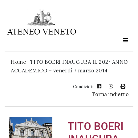
Ateneo
Veneto
è
cultura
Home
|
TITO BOERI INAUGURA IL 202° ANNO
in
ACCADEMICO – venerdì 7 marzo 2014
movimento
Condividi:
Torna indietro
Iscriviti alla
nostra
newsletter:
TITO BOERI