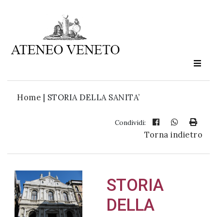
Ateneo
Veneto
è
cultura
Home
|
STORIA DELLA SANITA’
in
movimento
Condividi:
Torna indietro
Iscriviti alla
nostra
newsletter:
STORIA
DELLA