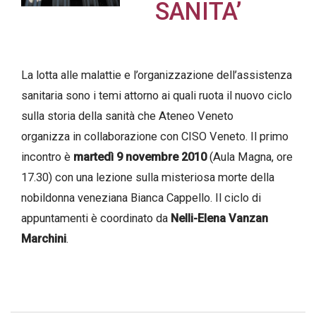
SANITA’
La lotta alle malattie e l’organizzazione dell’assistenza
Acconsento
sanitaria sono i temi attorno ai quali ruota il nuovo ciclo
all'uso dei
sulla storia della sanità che Ateneo Veneto
miei dati
organizza in collaborazione con CISO Veneto. Il primo
personali in
incontro è
martedì 9 novembre 2010
(Aula Magna, ore
accordo
17.30) con una lezione sulla misteriosa morte della
con il
decreto
nobildonna veneziana Bianca Cappello. Il ciclo di
legislativo
appuntamenti è coordinato da
Nelli-Elena Vanzan
196/03
Marchini
.
Registrazione
avvenuta con