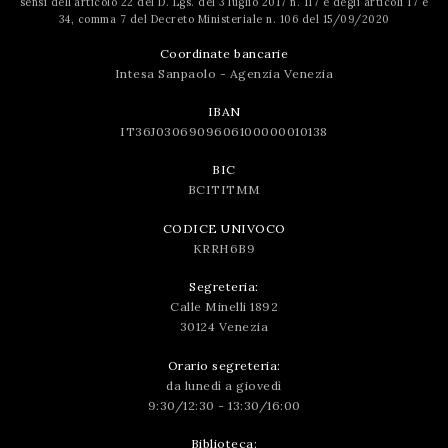
sensi dell’articolo 22 del D. Lgs. del 3 luglio 2017 n. 117 e degli articoli 17 e
34, comma 7 del Decreto Ministeriale n. 106 del 15/09/2020
Coordinate bancarie
Intesa Sanpaolo - Agenzia Venezia
IBAN
IT36J0306909606100000010138
BIC
BCITITMM
CODICE UNIVOCO
KRRH6B9
Segreteria:
Calle Minelli 1892
30124 Venezia
Orario segreteria:
da lunedì a giovedì
9:30/12:30 - 13:30/16:00
Biblioteca: