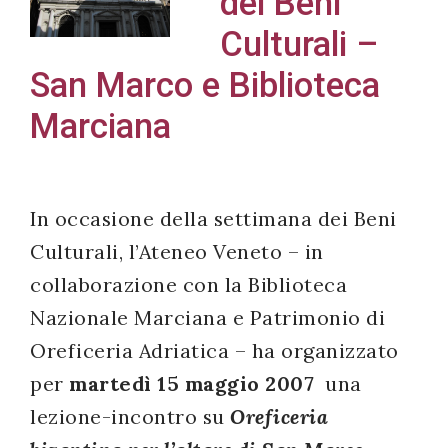
dei Beni
Culturali –
San Marco e Biblioteca
Acconsento
Marciana
all'uso dei
miei dati
personali in
In occasione della settimana dei Beni
accordo
Culturali, l’Ateneo Veneto – in
con il
decreto
collaborazione con la Biblioteca
legislativo
Nazionale Marciana e Patrimonio di
196/03
Oreficeria Adriatica – ha organizzato
per
martedì 15 maggio 2007
una
lezione-incontro su
Oreficeria
Registrazione
avvenuta con