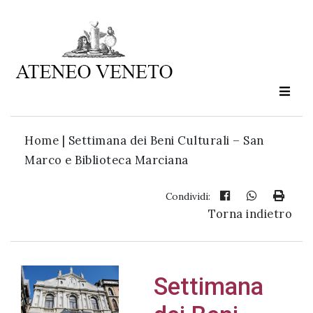
Ateneo
Veneto
è
cultura
Home
|
Settimana dei Beni Culturali – San
in
Marco e Biblioteca Marciana
movimento
Condividi:
Torna indietro
Iscriviti alla
nostra
newsletter:
Settimana