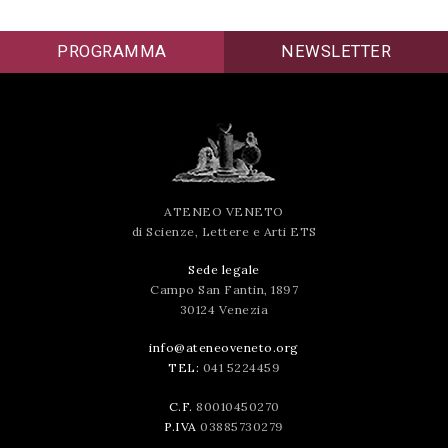
PROGRAMMA
NEWSLETTER
ATENEO VENETO
di Scienze, Lettere e Arti ETS
Sede legale
Campo San Fantin, 1897
30124 Venezia
info@ateneoveneto.org
TEL:
041 5224459
C.F.
80010450270
P.IVA
03885730279