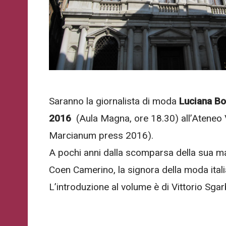
WhatsApp
o
Telegram
di
Acconsento
all'uso dei
Ateneo
Acconsento
miei dati
Veneto
personali in
all'uso dei
Ricevi
accordo
miei dati
in
con il
Saranno la giornalista di moda
Luciana B
personali in
tempo
decreto
accordo
2016
(Aula Magna, ore 18.30) all’Ateneo 
reale
legislativo
con il
importanti
196/03
Marcianum press 2016).
decreto
avvisi
A pochi anni dalla scomparsa della sua ma
che
legislativo
riguardano
196/03
Coen Camerino, la signora della moda italia
l'Ateneo
e
L’introduzione al volume è di Vittorio Sgar
i
suoi
Registrazione
eventi.
avvenuta con