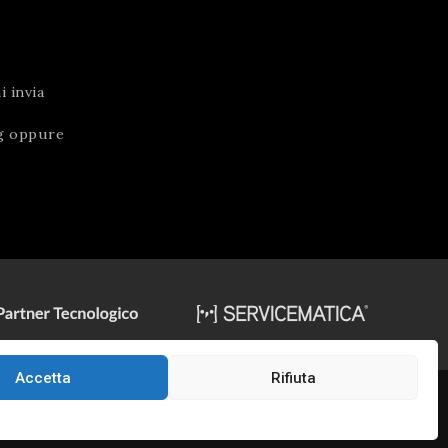
 invia
g
oppure
Accetta
Rifiuta