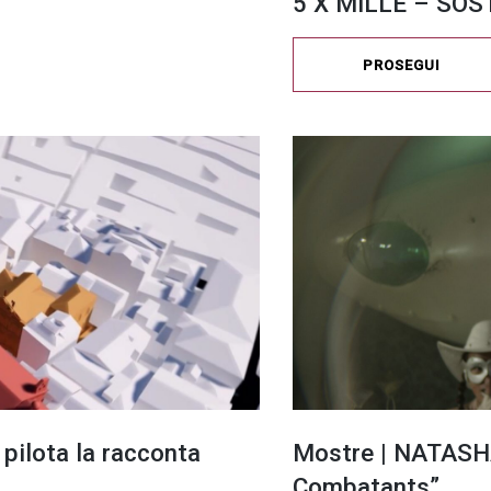
5 X MILLE – SOS
PROSEGUI
 pilota la racconta
Mostre | NATASH
Combatants”